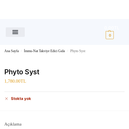
0.00
TL
0
Ana Sayfa
İmmu-Nat Takviye Edici Gıda
Phyto Syst
/
/
Phyto Syst
1,780.00
TL
Stokta yok
Açıklama