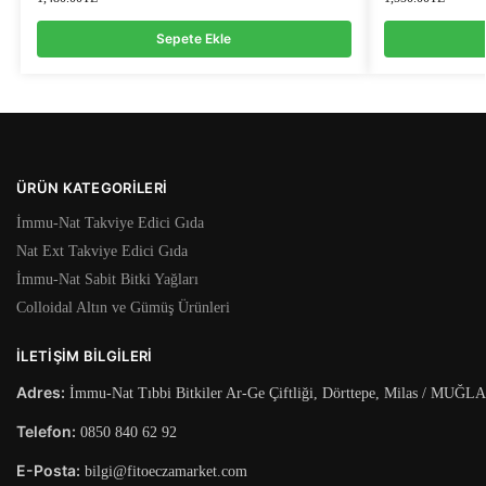
Sepete Ekle
ÜRÜN KATEGORILERI
İmmu-Nat Takviye Edici Gıda
Nat Ext Takviye Edici Gıda
İmmu-Nat Sabit Bitki Yağları
Colloidal Altın ve Gümüş Ürünleri
İLETIŞIM BILGILERI
Adres:
İmmu-Nat Tıbbi Bitkiler Ar-Ge Çiftliği, Dörttepe, Milas / MUĞLA
Telefon:
0850 840 62 92
E-Posta:
bilgi@fitoeczamarket.com