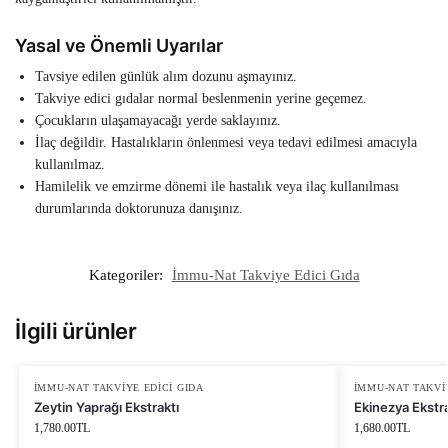
Yasal ve Önemli Uyarılar
Tavsiye edilen günlük alım dozunu aşmayınız.
Takviye edici gıdalar normal beslenmenin yerine geçemez.
Çocukların ulaşamayacağı yerde saklayınız.
İlaç değildir. Hastalıkların önlenmesi veya tedavi edilmesi amacıyla
kullanılmaz.
Hamilelik ve emzirme dönemi ile hastalık veya ilaç kullanılması
durumlarında doktorunuza danışınız.
Kategoriler:
İmmu-Nat Takviye Edici Gıda
İlgili ürünler
İMMU-NAT TAKVIYE EDICI GIDA
İMMU-NAT TAKVI
Zeytin Yaprağı Ekstraktı
Ekinezya Ekstra
1,780.00
TL
1,680.00
TL