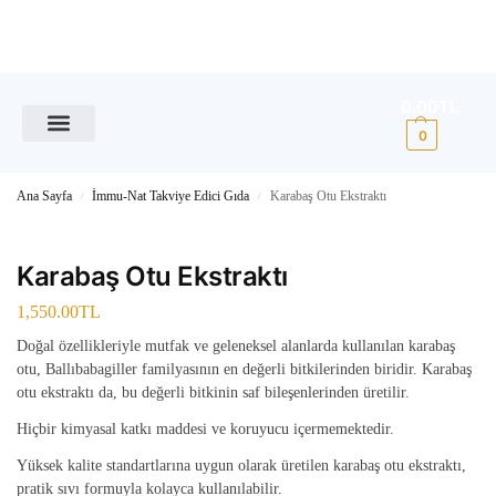
0.00
TL
0
Ana Sayfa
İmmu-Nat Takviye Edici Gıda
Karabaş Otu Ekstraktı
/
/
Karabaş Otu Ekstraktı
1,550.00
TL
Doğal özellikleriyle mutfak ve geleneksel alanlarda kullanılan karabaş
otu, Ballıbabagiller familyasının en değerli bitkilerinden biridir. Karabaş
otu ekstraktı da, bu değerli bitkinin saf bileşenlerinden üretilir.
Hiçbir kimyasal katkı maddesi ve koruyucu içermemektedir.
Yüksek kalite standartlarına uygun olarak üretilen karabaş otu ekstraktı,
pratik sıvı formuyla kolayca kullanılabilir.