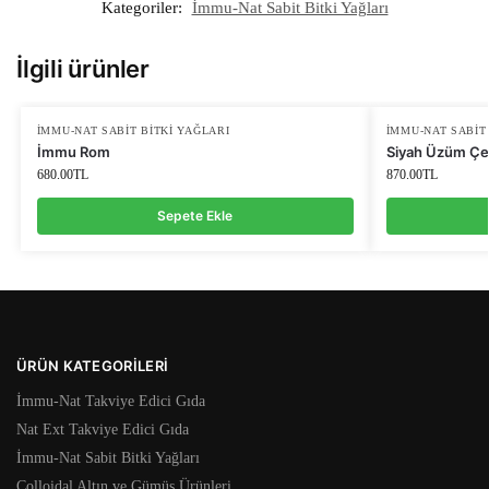
Kategoriler:
İmmu-Nat Sabit Bitki Yağları
İlgili ürünler
İMMU-NAT SABIT BITKI YAĞLARI
İMMU-NAT SABIT
İmmu Rom
Siyah Üzüm Çek
680.00
TL
870.00
TL
Sepete Ekle
ÜRÜN KATEGORILERI
İmmu-Nat Takviye Edici Gıda
Nat Ext Takviye Edici Gıda
İmmu-Nat Sabit Bitki Yağları
Colloidal Altın ve Gümüş Ürünleri